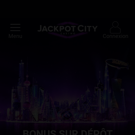
Menu
Connexion
BONUS SUR DÉPÔT