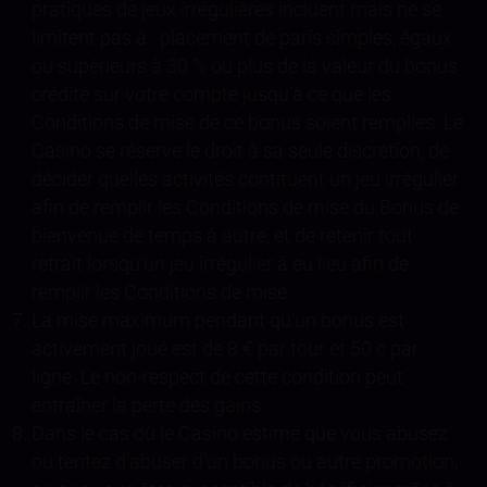
pratiques de jeux irrégulières incluent mais ne se
limitent pas à : placement de paris simples, égaux
ou supérieurs à 30 % ou plus de la valeur du bonus
crédité sur votre compte jusqu’à ce que les
Conditions de mise de ce bonus soient remplies. Le
Casino se réserve le droit à sa seule discrétion, de
décider quelles activités contituent un jeu irrégulier
afin de remplir les Conditions de mise du Bonus de
bienvenue de temps à autre, et de retenir tout
retrait lorsqu'un jeu irrégulier à eu lieu afin de
remplir les Conditions de mise.
La mise maximum pendant qu'un bonus est
activement joué est de 8 € par tour et 50 c par
ligne. Le non-respect de cette condition peut
entraîner la perte des gains.
Dans le cas où le Casino estime que vous abusez
ou tentez d’abuser d’un bonus ou autre promotion,