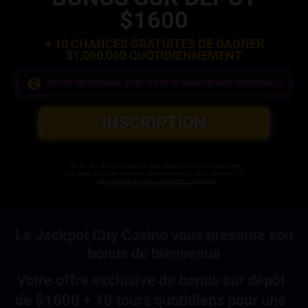
$1600
+ 10 CHANCES GRATUITES DE GAGNER
$1,000,000
QUOTIDIENNEMENT
DÉPÔT INSTANTANÉ AVEC CRYPTO MAINTENANT DISPONIBLE
INSCRIPTION
1e / 2e / 3e / 4e dépôt - bonus sur dépôt jusqu'à
$400
• 10 tours quotidiens
pour gagner un million • Nouveaux clients uniquement • Dépôt minimum :
$10
•
Des conditions de mise et des termes s'appliquent
Le Jackpot City Casino vous présente son
bonus de bienvenue
Votre offre exclusive de bonus sur dépôt
de $1600 + 10 tours quotidiens pour une