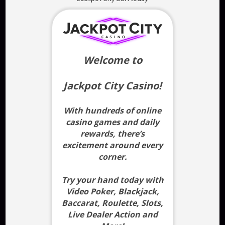
les Conditions de mise.
** Veuillez noter que les jeux MPV (Tournois
multi-joueurs) ne contribuent pas à remplir les
Conditions de mise.
Après avoir rempli les Conditions de mise de votre
premier bonus de bienvenue, vous pouvez retirer
des fonds de votre Solde Cash à tout moment.
Ce bonus expire en cas de retrait. Toute demande
liée à ce bonus après qu'une demande de retrait ait
été effectuée, qu'elle soit en attente ou déjà réglée,
annulera le bonus. Lorsqu'un bonus de bienvenue
vous a été accordé, et sous réserve que vous ayez
rempli toutes les Conditions de mise, vous serez
limité à un montant de retrait maximum de 6 fois
le montant de votre premier dépôt et tout solde
restant sera annulé. Cette clause s’appliquera
uniquement à la discrétion de la direction du