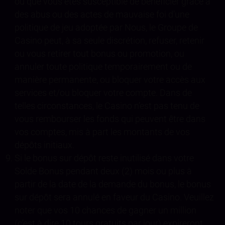
ou que vous êtes susceptible de bénéficier grâce à
des abus ou des actes de mauvaise foi d’une
politique de jeu adoptée par Nous, le Groupe de
Casino peut, à sa seule discrétion, refuser, retenir
ou vous retirer tout bonus ou promotion, ou
annuler toute politique temporairement ou de
manière permanente, ou bloquer votre accès aux
services et/ou bloquer votre compte. Dans de
telles circonstances, le Casino n’est pas tenu de
vous rembourser les fonds qui peuvent être dans
vos comptes, mis à part les montants de vos
dépôts initiaux.
Si le bonus sur dépôt reste inutilisé dans votre
Solde Bonus pendant deux (2) mois ou plus à
partir de la date de la demande du bonus, le bonus
sur dépôt sera annulé en faveur du Casino. Veuillez
noter que vos 10 chances de gagner un million
(c’est à dire 10 tours gratuits par jour) expireront