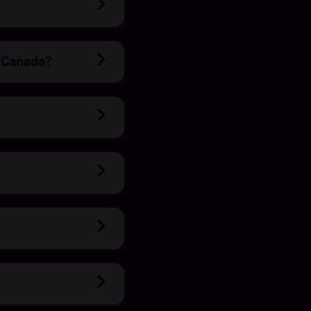
mporter des gains
ient les
machines à
 direct ou les jeux
à différents styles
asino en direct. Le
u Canada?
er.
 les plus élevés.
 qui augmente
eux de table
 sélection de jeux
 de casino en ligne.
 du jeu en ligne. Les
t conçus pour offrir
fournisseurs de
'expérience
a plateforme.
 permettant aux
e décider de jouer en
e et tester diverses
le nombre de crédits
tie à l'aide du bouton
s manches afin de
bonus, indiquent le
le à un retrait. Par