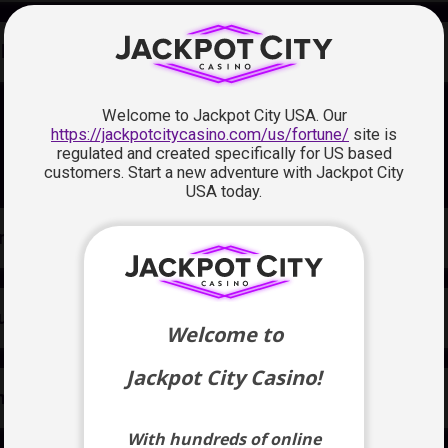
notamment la variété des jeux, les options de paiement, l'expérie
t le service à la clientèle. De nombreux joueurs considèrent Ja
os en ligne au Canada grâce à son large choix de jeux, à ses op
l titulaire d'une licence?
vironnement de jeu sécurisé.
 un casino en ligne, il est recommandé de vérifier que la platefo
 par une autorité reconnue. Une licence contribue notamment à a
seignements personnels et financiers ;
actions ;
logies de jeu certifiées ;
iements conformément aux exigences applicables ;
 réglementaires de l'industrie.
Comment utiliser votre compte Jackpot City
aire d'une licence délivrée par une autorité réglementaire reconnu
ns indépendantes portant sur l'équité de ses jeux. Les joueurs p
eu conforme aux normes de l'industrie.
 compte sur Jackpot City?
ckpot City est simple et rapide. Pour vous inscrire, il suffit de 
« Inscription » sur la page d'accueil ;
aire d'inscription en indiquant les renseignements demandés ;
r Jackpot City Casino?
tilisateur et un mot de passe ;
z atteint l'âge légal pour jouer dans votre province ou territoire
t City, vous devez d'abord ouvrir un compte joueur. Une fois votr
iption.
z vous connecter à l'aide de votre nom d'utilisateur et de votre 
s complété, votre compte sera créé et vous pourrez accéder aux 
 jeux. Pour participer à des parties en argent réel, il est nécess
ckpot City.
ropose plusieurs options de paiement, notamment des cartes de c
cter à Jackpot City?
ctroniques ainsi que des solutions adaptées aux joueurs canadie
 créé, connectez-vous simplement à Internet et rendez-vous sur 
 sur « Connexion », puis entrez votre nom d'utilisateur et votre 
effet. Vous pourrez alors accéder à votre compte et à l'ensemble