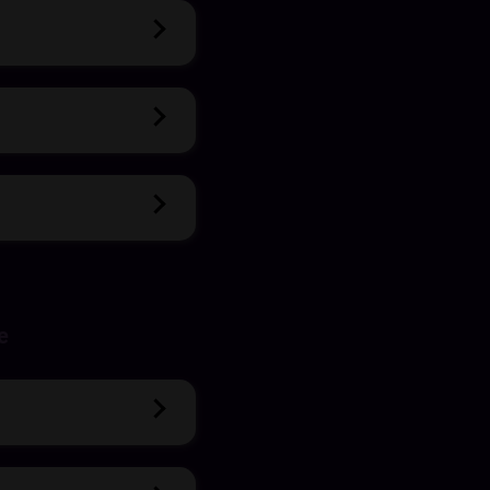
on « Connexion »,
e entrer l'adresse
instructions
t, notamment les
e paiement adaptées
ffrement conçues
une expérience de
 la disposition des
obtenir davantage
sion.
e
 et équilibrée.
 Les jeux de table
s en casino terrestre.
sant de vraies cartes
l'écran du joueur. Les