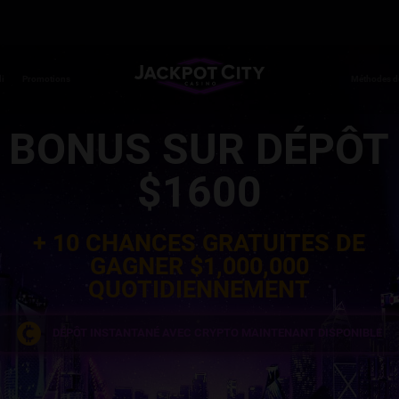
i
Promotions
Méthodes d
BONUS SUR DÉPÔT
$1600
+ 10 CHANCES GRATUITES DE
GAGNER
$1,000,000
QUOTIDIENNEMENT
DÉPÔT INSTANTANÉ AVEC CRYPTO MAINTENANT DISPONIBLE