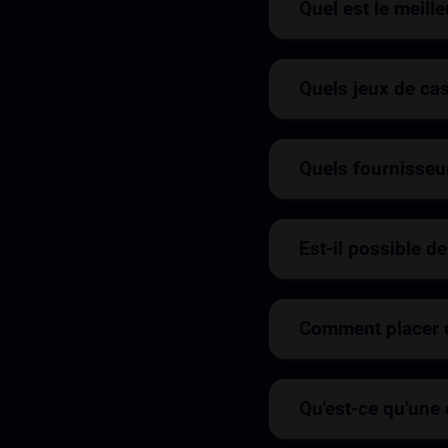
Quel est le meill
joueurs peuvent égale
admissibles.
Le meilleur jeu dépen
sous en ligne
, tandis
occasionnels. Jackpot
de jeu, incluant des 
Quels jeux de cas
meilleur choix demeur
Les jackpots progress
Dans ces jeux, une p
progressivement jusqu
progressifs peuvent 
Quels fournisseur
comprenant des jackpo
Jackpot City propose 
jeux à générateur de 
une expérience fluide
logiciels jouent un r
Est-il possible d
utilisateur et des fon
Oui. Plusieurs jeux p
joueurs de découvrir 
argent réel. Le jeu gr
fonctionnalités sans 
Comment placer 
Pour placer une mise,
ou de jetons que vous
prévu à cet effet. Da
correspondre à vos p
Qu'est-ce qu'une
Les exigences de mis
nombre de fois qu'un 