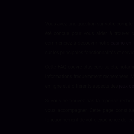
Vous avez une question sur votre compte,
été conçue pour vous aider à trouver 
commenciez à découvrir notre
casino en 
sur les principales fonctionnalités et servic
Cette FAQ couvre plusieurs sujets, notamme
informations fréquemment recherchées. V
en ligne et à différents aspects des
jeux de
Si vous ne trouvez pas la réponse recher
vous accompagner. Cette page constitu
fonctionnement de votre expérience de jeu