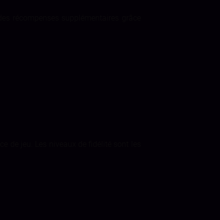
r des récompenses supplémentaires grâce
 de jeu. Les niveaux de fidélité sont les