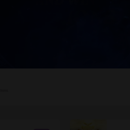
lions.