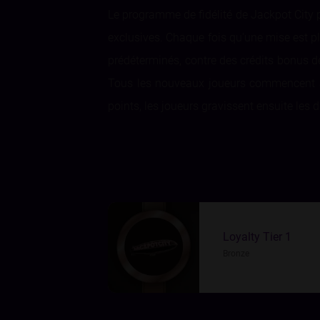
Le programme de fidélité de Jackpot City p
exclusives. Chaque fois qu'une mise est pl
prédéterminés, contre des crédits bonus de
Tous les nouveaux joueurs commencent a
points, les joueurs gravissent ensuite les 
Loyalty Tier 1
Bronze