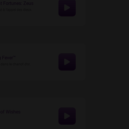
t Fortunes: Zeus
 à l’appel des dieux.
g Fever™
dans le chariot d’or.
 of Wishes