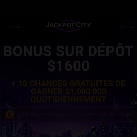
i
Promotions
Méthodes d
BONUS SUR DÉPÔT
$1600
+ 10 CHANCES GRATUITES DE
GAGNER
$1,000,000
QUOTIDIENNEMENT
DÉPÔT INSTANTANÉ AVEC CRYPTO MAINTENANT DISPONIBLE