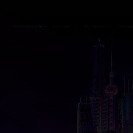
Machines à sous en ligne
Jeux de casino
Casino en direct
Casino appl